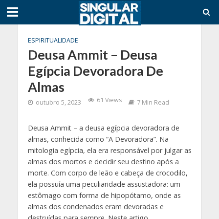
ESPIRITUALIDADE
Deusa Ammit – Deusa
Egípcia Devoradora De
Almas
61 Views
outubro 5, 2023
7 Min Read
Deusa Ammit – a deusa egípcia devoradora de
almas, conhecida como “A Devoradora”. Na
mitologia egípcia, ela era responsável por julgar as
almas dos mortos e decidir seu destino após a
morte. Com corpo de leão e cabeça de crocodilo,
ela possuía uma peculiaridade assustadora: um
estômago com forma de hipopótamo, onde as
almas dos condenados eram devoradas e
destruídas para sempre. Neste artigo,