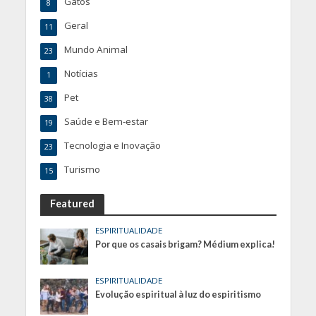
Gatos
8
Geral
11
Mundo Animal
23
Notícias
1
Pet
38
Saúde e Bem-estar
19
Tecnologia e Inovação
23
Turismo
15
Featured
ESPIRITUALIDADE
Por que os casais brigam? Médium explica!
ESPIRITUALIDADE
Evolução espiritual à luz do espiritismo