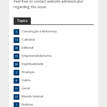
Feel free to contact website administrator
regarding this issue.
Topics
Construção e Reformas
3
Culinária
14
Editorial
28
Empreendedorismo
10
Espiritualidade
69
Finanças
2
Gatos
8
Geral
11
Mundo Animal
23
Notícias
1