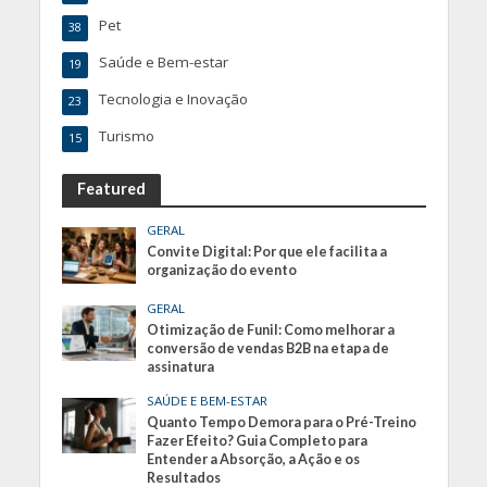
Pet
38
Saúde e Bem-estar
19
Tecnologia e Inovação
23
Turismo
15
Featured
GERAL
Convite Digital: Por que ele facilita a
organização do evento
GERAL
Otimização de Funil: Como melhorar a
conversão de vendas B2B na etapa de
assinatura
SAÚDE E BEM-ESTAR
Quanto Tempo Demora para o Pré-Treino
Fazer Efeito? Guia Completo para
Entender a Absorção, a Ação e os
Resultados