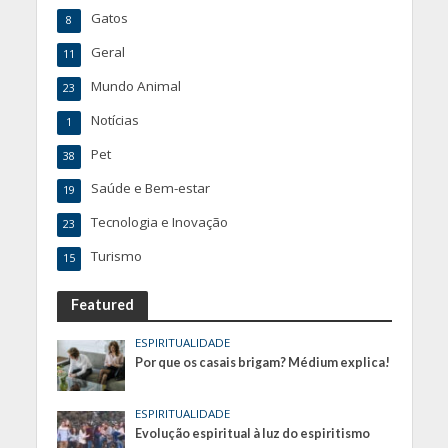
Gatos
8
Geral
11
Mundo Animal
23
Notícias
1
Pet
38
Saúde e Bem-estar
19
Tecnologia e Inovação
23
Turismo
15
Featured
ESPIRITUALIDADE
Por que os casais brigam? Médium explica!
ESPIRITUALIDADE
Evolução espiritual à luz do espiritismo