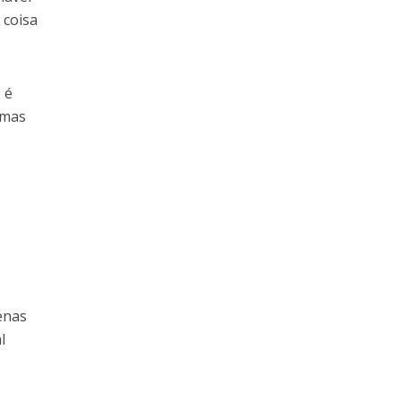
 coisa
 é
 mas
enas
l