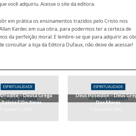
 você adquiriu. Acesse o site da editora.
ôr em prática os ensinamentos trazidos pelo Cristo nos
 Allan Kardec em sua obra, para podermos ter a certeza de
os da perfeição moral. E lembre-se que para adquirir as ob
e consultar a loja da Editora Dufaux, não deixe de acessar!
ESPIRITUALIDADE
ESPIRITUALIDADE
Afrodite – Deusa Grega
Deus Poseidon – Deus Gre
 Beleza E Do Amor
Dos Mares
outubro 5, 2023
outubro 5, 2023