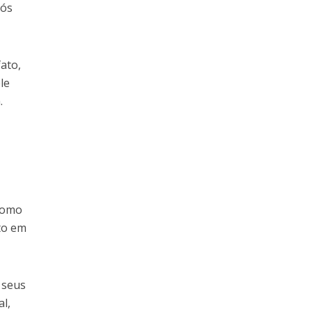
nós
ato,
le
.
 como
nto em
 seus
al,