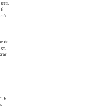
isso,
 É
a só
ue de
ego,
trar
”, e
os