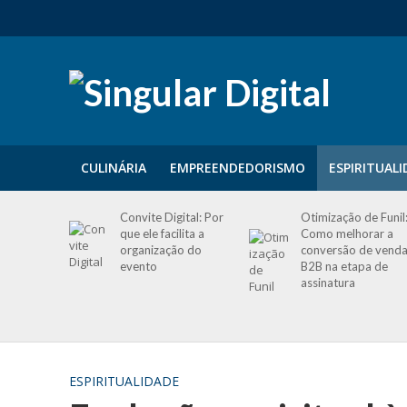
CULINÁRIA
EMPREENDEDORISMO
ESPIRITUAL
Convite Digital: Por
Otimização de Funil
que ele facilita a
Como melhorar a
organização do
conversão de vend
evento
B2B na etapa de
assinatura
ESPIRITUALIDADE