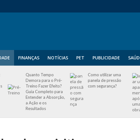
IDADE
FINANÇAS
NOTÍCIAS
PET
PUBLICIDADE
SAÚD
:
Quanto Tempo
Como utilizar uma
Demora para o Pré-
panela de pressão
as
Treino Fazer Efeito?
com segurança?
Guia Completo para
Entender a Absorção,
a Ação e os
Resultados