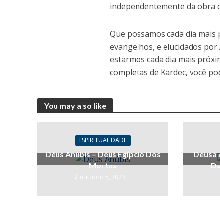
independentemente da obra que
Que possamos cada dia mais p
evangelhos, e elucidados por
estarmos cada dia mais próxim
completas de Kardec, você pod
You may also like
ESPIRITUALIDADE
Deus Anúbis – Deus Egípcio Dos
Deusa 
Mortos
Da
outubro 5, 2023