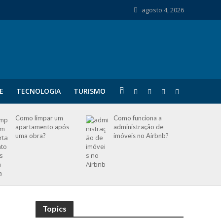
agosto 4, 2026
E
TECNOLOGIA
TURISMO
Como limpar um
Como funciona a
apartamento após
administração de
uma obra?
imóveis no Airbnb?
Topics