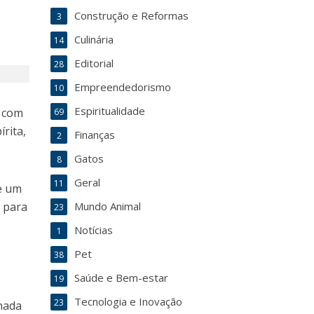
Construção e Reformas
3
Culinária
14
Editorial
28
Empreendedorismo
10
Espiritualidade
o com
69
írita,
Finanças
2
Gatos
8
Geral
11
 e um
s para
Mundo Animal
23
Notícias
1
Pet
38
Saúde e Bem-estar
19
Tecnologia e Inovação
23
nhada