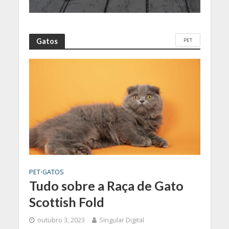
PET
Gatos
PET
GATOS
•
Tudo sobre a Raça de Gato
Scottish Fold
outubro 3, 2023
Singular Digital