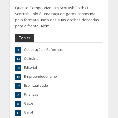
Quanto Tempo Vive Um Scottish Fold: O
Scottish Fold é uma raça de gatos conhecida
pelo formato único das suas orelhas dobradas
para a frente. Além...
Topics
Construção e Reformas
3
Culinária
14
Editorial
28
Empreendedorismo
10
Espiritualidade
69
Finanças
2
Gatos
8
Geral
11