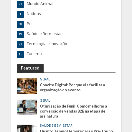
Mundo Animal
23
Notícias
1
Pet
38
Saúde e Bem-estar
19
Tecnologia e Inovação
23
Turismo
15
Featured
GERAL
Convite Digital: Por que ele facilita a
organização do evento
GERAL
Otimização de Funil: Como melhorar a
conversão de vendas B2B na etapa de
assinatura
SAÚDE E BEM-ESTAR
Quanto Tempo Demora para o Pré-Treino