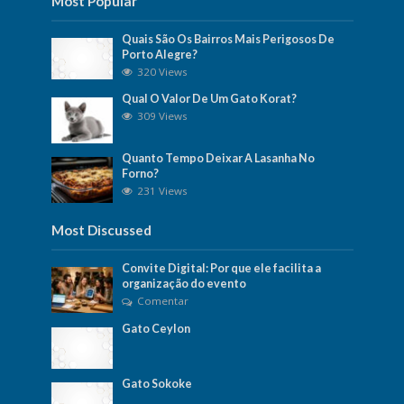
Most Popular
Quais São Os Bairros Mais Perigosos De
Porto Alegre?
320 Views
Qual O Valor De Um Gato Korat?
309 Views
Quanto Tempo Deixar A Lasanha No
Forno?
231 Views
Most Discussed
Convite Digital: Por que ele facilita a
organização do evento
Comentar
Gato Ceylon
Gato Sokoke