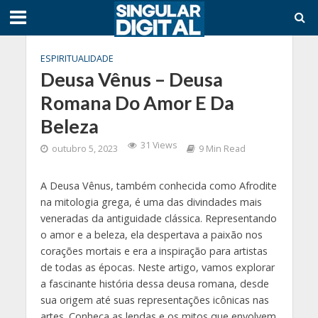
ESPIRITUALIDADE
Deusa Vênus – Deusa
Romana Do Amor E Da
Beleza
31 Views
outubro 5, 2023
9 Min Read
A Deusa Vênus, também conhecida como Afrodite
na mitologia grega, é uma das divindades mais
veneradas da antiguidade clássica. Representando
o amor e a beleza, ela despertava a paixão nos
corações mortais e era a inspiração para artistas
de todas as épocas. Neste artigo, vamos explorar
a fascinante história dessa deusa romana, desde
sua origem até suas representações icônicas nas
artes. Conheça as lendas e os mitos que envolvem