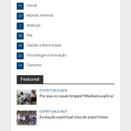
Geral
11
Mundo Animal
23
Notícias
1
Pet
38
Saúde e Bem-estar
19
Tecnologia e Inovação
23
Turismo
15
Featured
ESPIRITUALIDADE
Por que os casais brigam? Médium explica!
ESPIRITUALIDADE
Evolução espiritual à luz do espiritismo