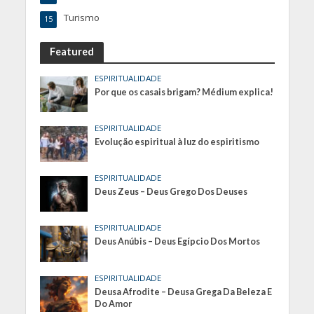
Turismo
15
Featured
ESPIRITUALIDADE
Por que os casais brigam? Médium explica!
ESPIRITUALIDADE
Evolução espiritual à luz do espiritismo
ESPIRITUALIDADE
Deus Zeus – Deus Grego Dos Deuses
ESPIRITUALIDADE
Deus Anúbis – Deus Egípcio Dos Mortos
ESPIRITUALIDADE
Deusa Afrodite – Deusa Grega Da Beleza E
Do Amor