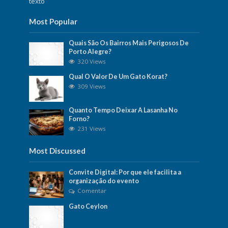
texto
Most Popular
Quais São Os Bairros Mais Perigosos De
Porto Alegre?
320 Views
Qual O Valor De Um Gato Korat?
309 Views
Quanto Tempo Deixar A Lasanha No
Forno?
231 Views
Most Discussed
Convite Digital: Por que ele facilita a
organização do evento
Comentar
Gato Ceylon