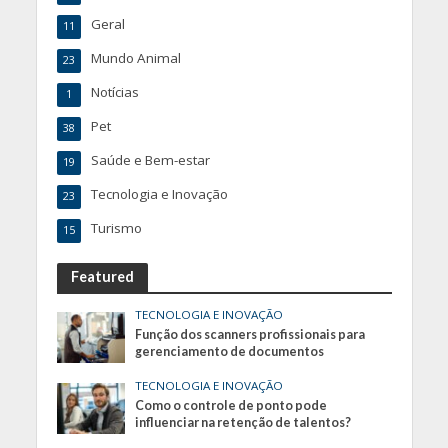
Geral
11
Mundo Animal
23
Notícias
1
Pet
38
Saúde e Bem-estar
19
Tecnologia e Inovação
23
Turismo
15
Featured
TECNOLOGIA E INOVAÇÃO
Função dos scanners profissionais para
gerenciamento de documentos
TECNOLOGIA E INOVAÇÃO
Como o controle de ponto pode
influenciar na retenção de talentos?