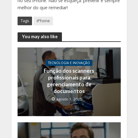
no seu iPhone. Não se esqueça: prevenir é sempre
melhor do que remediar!
Tags
iPhone
You may also like
TECNOLOGIA E INOVAÇÃO
Função dos scanners
profissionais para
gerenciamento de
documentos
agosto 1, 2025