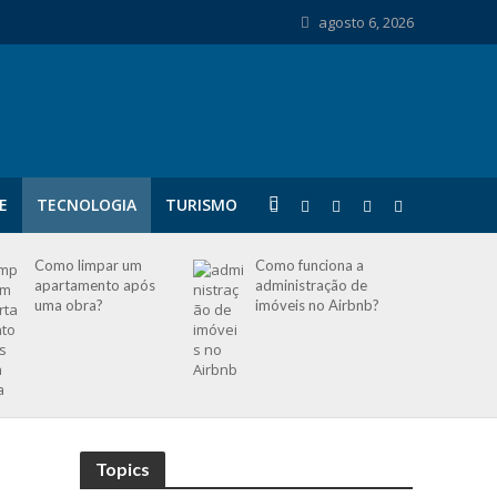
agosto 6, 2026
E
TECNOLOGIA
TURISMO
Como limpar um
Como funciona a
apartamento após
administração de
uma obra?
imóveis no Airbnb?
Topics