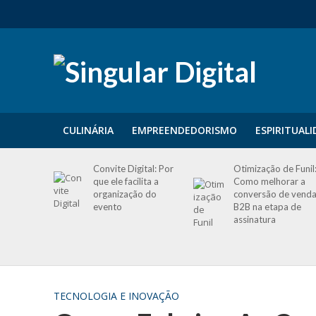
CULINÁRIA
EMPREENDEDORISMO
ESPIRITUAL
Convite Digital: Por
Otimização de Funil
que ele facilita a
Como melhorar a
organização do
conversão de vend
evento
B2B na etapa de
assinatura
TECNOLOGIA E INOVAÇÃO