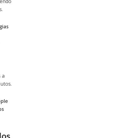
cendo
s.
gias
o
s a
utos.
pple
os
los