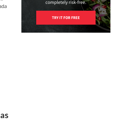
cada
das