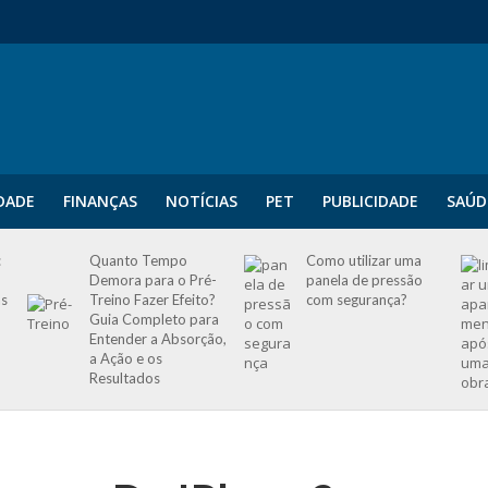
IDADE
FINANÇAS
NOTÍCIAS
PET
PUBLICIDADE
SAÚD
:
Quanto Tempo
Como utilizar uma
Demora para o Pré-
panela de pressão
as
Treino Fazer Efeito?
com segurança?
Guia Completo para
Entender a Absorção,
a Ação e os
Resultados