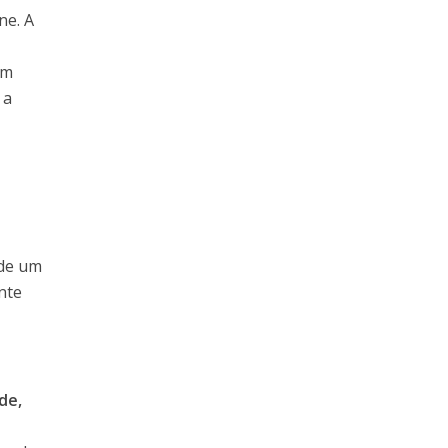
ne. A
em
 a
 de um
nte
de,