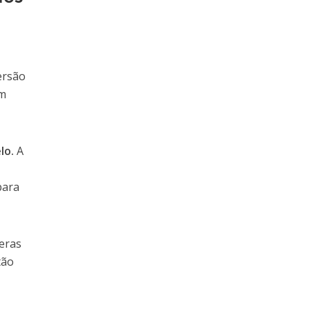
ersão
em
lo.
A
para
eras
tão