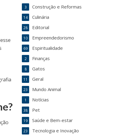
Construção e Reformas
3
Culinária
14
Editorial
28
Empreendedorismo
10
desse
s
Espiritualidade
69
Finanças
2
Gatos
8
Geral
rafia
11
Mundo Animal
23
Notícias
1
ne?
Pet
38
Saúde e Bem-estar
19
ução
Tecnologia e Inovação
23