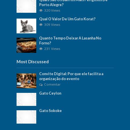
Porto Alegre?
320 Views
Qual O Valor De Um Gato Korat?
309 Views
Quanto Tempo Deixar A Lasanha No
Forno?
231 Views
Most Discussed
Convite Digital: Por que ele facilita a
organização do evento
Comentar
Gato Ceylon
Gato Sokoke