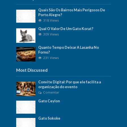
Quais São Os Bairros Mais Perigosos De
Porto Alegre?
318 Views
Qual O Valor De Um Gato Korat?
309 Views
Quanto Tempo Deixar A Lasanha No
Forno?
231 Views
Most Discussed
Convite Digital: Por que ele facilita a
organização do evento
Comentar
Gato Ceylon
Gato Sokoke