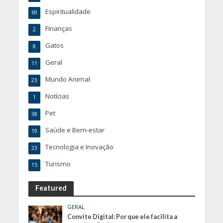
Espiritualidade
69
Finanças
2
Gatos
8
Geral
11
Mundo Animal
23
Notícias
1
Pet
38
Saúde e Bem-estar
19
Tecnologia e Inovação
23
Turismo
15
Featured
GERAL
Convite Digital: Por que ele facilita a